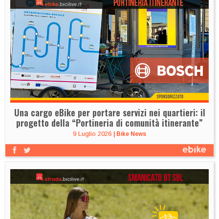
Una cargo eBike per portare servizi nei quartieri: il
progetto della “Portineria di comunità itinerante”
9 Luglio 2026
|
Bike News