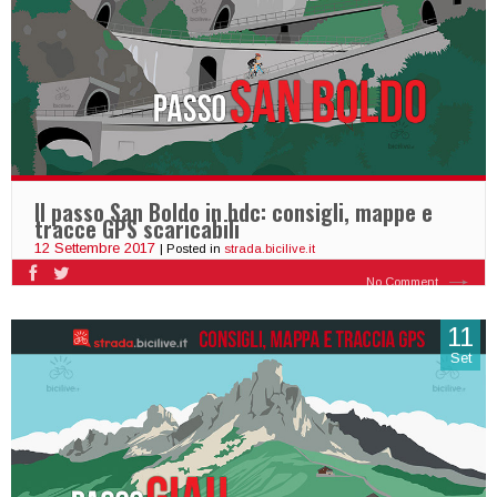
Il passo San Boldo in bdc: consigli, mappe e
tracce GPS scaricabili
12 Settembre 2017
| Posted in
strada.bicilive.it
No Comment
11
Set