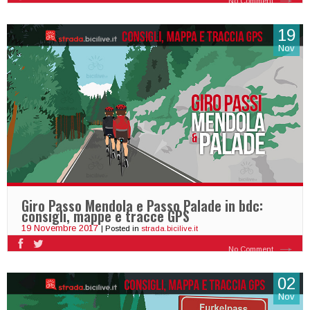
No Comment
19
Nov
Giro Passo Mendola e Passo Palade in bdc:
consigli, mappe e tracce GPS
19 Novembre 2017
| Posted in
strada.bicilive.it
No Comment
02
Nov