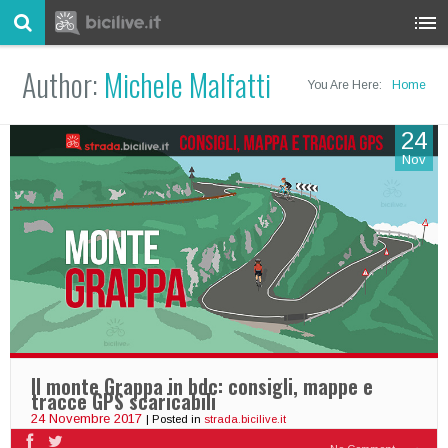
Author:
Michele Malfatti
You Are Here:
Home
24
Nov
Il monte Grappa in bdc: consigli, mappe e
tracce GPS scaricabili
24 Novembre 2017
| Posted in
strada.bicilive.it