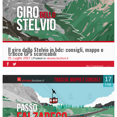
Il giro dello Stelvio in bdc: consigli, mappe e
tracce GPS scaricabili
31 Luglio 2017
| Posted in
strada.bicilive.it
No Comment
17
Lug