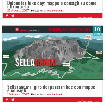
Dolomites bike day: mappe e consigli su come
affrontarlo
22 Agosto 2017
| Posted in
strada.bicilive.it
No Comment
10
Ago
Sellaronda: il giro dei passi in bdc con mappe
e consigli
10 Agosto 2017
| Posted in
strada.bicilive.it
No Comment