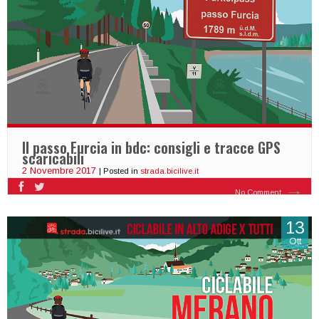
Il passo Furcia in bdc: consigli e tracce GPS
scaricabili
2 Novembre 2017
| Posted in
strada.bicilive.it
No Comment
13
Ott