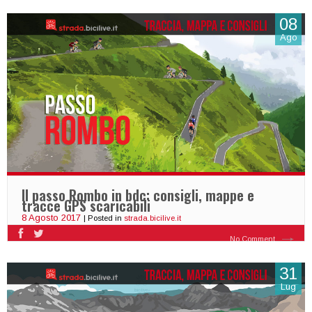
08
Ago
Il passo Rombo in bdc: consigli, mappe e
tracce GPS scaricabili
8 Agosto 2017
| Posted in
strada.bicilive.it
No Comment
31
Lug