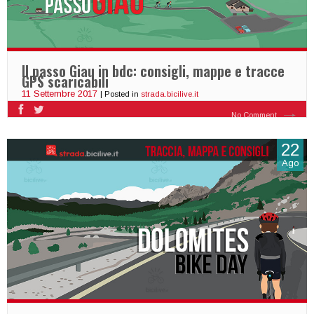
Il passo Giau in bdc: consigli, mappe e tracce
GPS scaricabili
11 Settembre 2017
| Posted in
strada.bicilive.it
No Comment
22
Ago