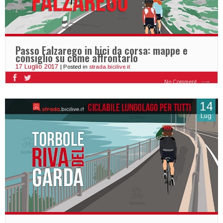
Passo Falzarego in bici da corsa: mappe e
consiglio su come affrontarlo
17 Luglio 2017
| Posted in
strada.bicilive.it
No Comment
14
Lug