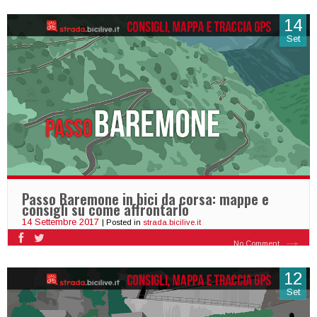
14
Set
Passo Baremone in bici da corsa: mappe e
consigli su come affrontarlo
14 Settembre 2017
| Posted in
strada.bicilive.it
No Comment
12
Set